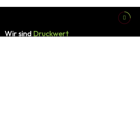
Wir sind
Druckwert
Alles aus einer Hand - vom ersten Gespräch bis hin
zum Abschluss der Produktion.
[mc4wp_form id="535"]
Druckwert