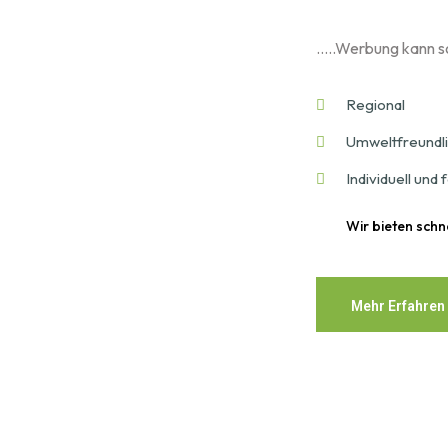
…..Werbung kann so
Regional
Umweltfreundli
Individuell und f
Wir bieten schn
Mehr Erfahren
Mehr Erfahren