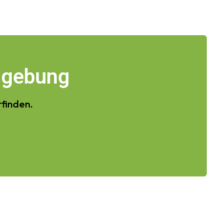
mgebung
rfinden.